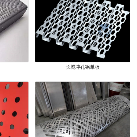
板
长城冲孔铝单板