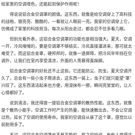
给家里的空调增色，还能起到保护作用呢！
得说说铝合金空调罩的颜值。这东西，就像是给空调穿上了高科技
的战袍，银亮亮、酷酷的，一看就让人眼前一亮。我家的空调穿上它，
仿佛成了家里的科技担当，每次从阳台走过，都会忍不住多看几眼。
但别光看外表，这铝合金空调罩的功能也是相当强大。夏天，空调
一开，冷风嗖嗖的，要是空调罩不够结实，冷风直接灌进来，那可就太
难受了。而这铝合金罩，硬邦邦的，就像一道屏障，把冷风牢牢挡在空
调外，让我们在室内享受清凉，外面的人羡慕得直跺脚。
铝合金空调罩的好处还不止这些。它还能防尘、防虫，夏天空调开
久了，总会有一些小虫子爬进去，这东西一装上，虫子们就只能望“罩”
兴叹了。这东西清洁起来也方便，用湿抹布一擦，瞬间亮堂堂的，让人
心情都好了。
说到清洁，我还得提一提铝合金空调罩的散热性能。这东西，就像
是个散热小能手，空调工作时产生的热量，能快速散出去，不会让空调
过热，延长了空调的使用寿命。我家的空调自从装了这个罩，感觉比以
前耐用多了。
不过，这铝合金空调罩也不是万能的。我之前听说，有些人觉得这