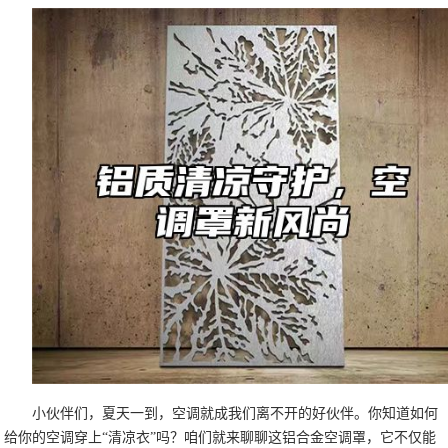
小伙伴们，夏天一到，空调就成我们离不开的好伙伴。你知道如何
给你的空调穿上“清凉衣”吗？咱们就来聊聊这铝合金空调罩，它不仅能