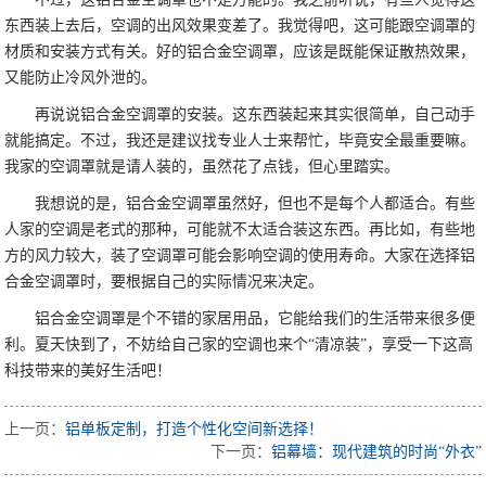
东西装上去后，空调的出风效果变差了。我觉得吧，这可能跟空调罩的
材质和安装方式有关。好的铝合金空调罩，应该是既能保证散热效果，
又能防止冷风外泄的。
再说说铝合金空调罩的安装。这东西装起来其实很简单，自己动手
就能搞定。不过，我还是建议找专业人士来帮忙，毕竟安全最重要嘛。
我家的空调罩就是请人装的，虽然花了点钱，但心里踏实。
我想说的是，铝合金空调罩虽然好，但也不是每个人都适合。有些
人家的空调是老式的那种，可能就不太适合装这东西。再比如，有些地
方的风力较大，装了空调罩可能会影响空调的使用寿命。大家在选择铝
合金空调罩时，要根据自己的实际情况来决定。
铝合金空调罩是个不错的家居用品，它能给我们的生活带来很多便
利。夏天快到了，不妨给自己家的空调也来个“清凉装”，享受一下这高
科技带来的美好生活吧！
上一页：
铝单板定制，打造个性化空间新选择！
下一页：
铝幕墙：现代建筑的时尚“外衣”