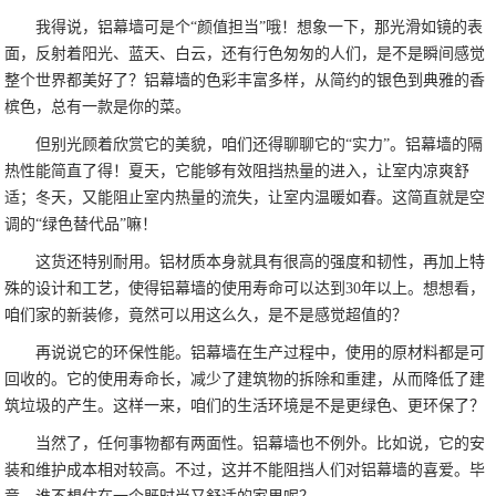
我得说，铝幕墙可是个“颜值担当”哦！想象一下，那光滑如镜的表
面，反射着阳光、蓝天、白云，还有行色匆匆的人们，是不是瞬间感觉
整个世界都美好了？铝幕墙的色彩丰富多样，从简约的银色到典雅的香
槟色，总有一款是你的菜。
但别光顾着欣赏它的美貌，咱们还得聊聊它的“实力”。铝幕墙的隔
热性能简直了得！夏天，它能够有效阻挡热量的进入，让室内凉爽舒
适；冬天，又能阻止室内热量的流失，让室内温暖如春。这简直就是空
调的“绿色替代品”嘛！
这货还特别耐用。铝材质本身就具有很高的强度和韧性，再加上特
殊的设计和工艺，使得铝幕墙的使用寿命可以达到30年以上。想想看，
咱们家的新装修，竟然可以用这么久，是不是感觉超值的？
再说说它的环保性能。铝幕墙在生产过程中，使用的原材料都是可
回收的。它的使用寿命长，减少了建筑物的拆除和重建，从而降低了建
筑垃圾的产生。这样一来，咱们的生活环境是不是更绿色、更环保了？
当然了，任何事物都有两面性。铝幕墙也不例外。比如说，它的安
装和维护成本相对较高。不过，这并不能阻挡人们对铝幕墙的喜爱。毕