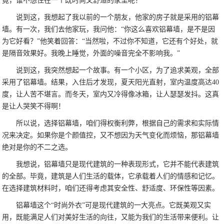
竟，谁不想住在一个既时尚又舒适的家里呢？
说到这，我想起了我以前的一个朋友，他家的房子就是采用的铝幕
墙。有一次，我们去他家玩，我问他：“你这么喜欢铝幕墙，是不是因
为它好看？”他笑着回答：“当然啦，不过你不知道，它还有个好处，就
是隔音效果好。我晚上睡觉，外面的噪音完全不影响我。”
说到这，我突然想起一个故事。有一个小区，为了追求美观，全部
采用了铝幕墙。结果，入住后才发现，夏天阳光直射，室内温度高达40
度，让人苦不堪言。而冬天，室内又冷得像冰箱，让人瑟瑟发抖。这真
是让人哭笑不得啊！
所以说，选择铝幕墙，咱们得权衡利弊，根据自己的需求和实际情
况来决定。如果你是个颜值控，又不想因为天气变化而烦恼，那铝幕墙
绝对是你的不二之选。
我想说，铝幕墙只是现代建筑的一种表现形式，它并不能代表建筑
的全部。毕竟，建筑是人们生活的载体，它承载着人们的情感和记忆。
在选择建筑材料时，咱们还得考虑其安全性、舒适度、环保性等因素。
铝幕墙这个“时尚外衣”可是现代建筑的一大亮点。它既美观又实
用，既能满足人们对美好生活的向往，又能为我们的生活带来便利。让