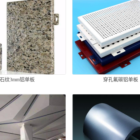
石纹3mm铝单板
穿孔氟碳铝单板