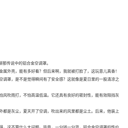
聊那传说中的铝合金空调罩。
金属外壳，能有多好看？但后来啊，我就被打脸了，这玩意儿真香！
空调罩，是不是觉得瞬间有了安全感？这就像是夏日里的一股清凉之
怕风吹雨打，不怕高温低温。它还具有良好的密封性，能有效阻挡灰
外都是灰尘，夏天开了空调，吹出来的风里都是尘土。后来，他装上
得，这不算什么大问题。毕竟，一分钱一分货，铝合金空调罩的性价