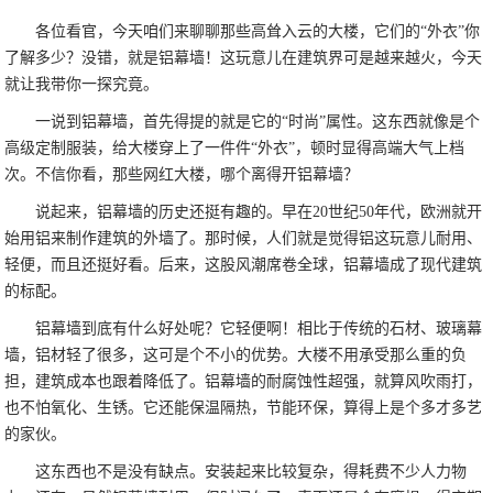
各位看官，今天咱们来聊聊那些高耸入云的大楼，它们的“外衣”你
了解多少？没错，就是铝幕墙！这玩意儿在建筑界可是越来越火，今天
就让我带你一探究竟。
一说到铝幕墙，首先得提的就是它的“时尚”属性。这东西就像是个
高级定制服装，给大楼穿上了一件件“外衣”，顿时显得高端大气上档
次。不信你看，那些网红大楼，哪个离得开铝幕墙？
说起来，铝幕墙的历史还挺有趣的。早在20世纪50年代，欧洲就开
始用铝来制作建筑的外墙了。那时候，人们就是觉得铝这玩意儿耐用、
轻便，而且还挺好看。后来，这股风潮席卷全球，铝幕墙成了现代建筑
的标配。
铝幕墙到底有什么好处呢？它轻便啊！相比于传统的石材、玻璃幕
墙，铝材轻了很多，这可是个不小的优势。大楼不用承受那么重的负
担，建筑成本也跟着降低了。铝幕墙的耐腐蚀性超强，就算风吹雨打，
也不怕氧化、生锈。它还能保温隔热，节能环保，算得上是个多才多艺
的家伙。
这东西也不是没有缺点。安装起来比较复杂，得耗费不少人力物