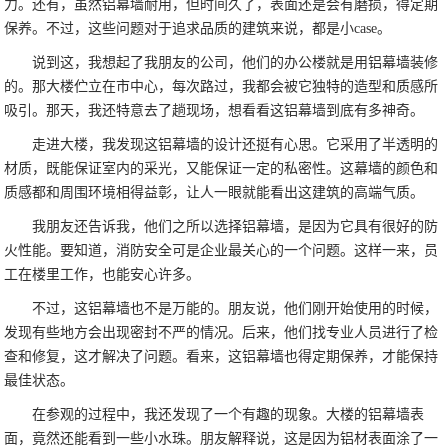
力。还有，虽然铝幕墙耐用，但时间久了，表面还是会有磨损，得定期
保养。不过，这些问题对于追求品质的建筑来说，都是小case。
说到这，我想起了我朋友的公司，他们的办公楼就是用铝幕墙装修
的。那大楼伫立在市中心，每次路过，我都会被它独特的造型和质感所
吸引。那天，我还特意去了趟现场，想看看这铝幕墙到底有多神奇。
走进大楼，我发现这铝幕墙的设计还挺有心思。它采用了半透明的
材质，既能保证室内的采光，又能保证一定的私密性。这幕墙的颜色和
质感都和周围环境相得益彰，让人一眼就能看出这建筑的高端气质。
我朋友还告诉我，他们之所以选择铝幕墙，是因为它具有很好的防
火性能。要知道，消防安全可是企业最关心的一个问题。这样一来，员
工在楼里工作，也能安心许多。
不过，这铝幕墙也不是万能的。朋友说，他们刚开始使用的时候，
发现有些地方会出现密封不严的情况。后来，他们找专业人员进行了检
查和修复，这才解决了问题。看来，这铝幕墙也得定期保养，才能保持
最佳状态。
在参观的过程中，我还发现了一个有趣的现象。大楼的铝幕墙表
面，竟然还能看到一些小水珠。朋友解释说，这是因为铝材表面涂了一