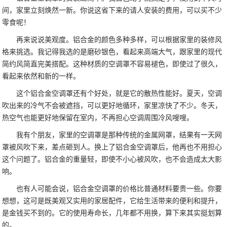
间，家里立刻焕然一新。你说这省下来的请人安装的费用，可以买不少
零食呢！
再来说说美观度。铝合金的颜色多种多样，可以根据家里的装修风
格来挑选。我记得我选的是磨砂银色，看起来高端大气，跟家里的现代
简约风简直完美搭配。这种材质的空调罩不容易褪色，即使过了很久，
看起来依然和新的一样。
这个铝合金空调罩还有个好处，就是它的散热性能好。夏天，空调
吹出来的冷气不会被遮挡，可以更好地循环，家里凉快了不少。冬天，
热空气也能更好地保留在室内，不再担心空调周围冷风嗖嗖。
我有个朋友，家里的空调罩是那种传统的金属网罩，结果有一天网
罩被风吹下来，差点砸到人。换上了铝合金空调罩后，他再也不用担心
这个问题了。铝合金的重量轻，即使不小心被风吹，也不会造成太大影
响。
也有人可能会说，铝合金空调罩的价格比普通材料要贵一些。你要
想想，这可是既美观又实用的家居配件，它给生活带来的便利和提升，
是金钱买不到的。它的使用寿命长，几年都不用换，算下来其实挺划算
的。