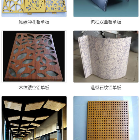
氟碳冲孔铝单板
包柱双曲铝单板
木纹镂空铝单板
造型石纹铝单板