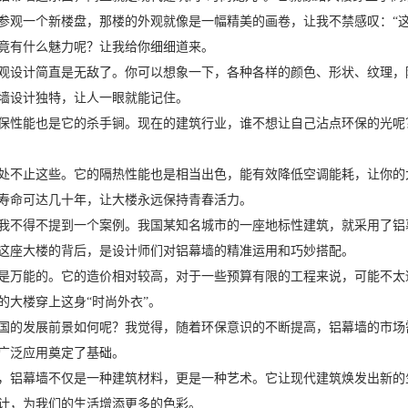
参观一个新楼盘，那楼的外观就像是一幅精美的画卷，让我不禁感叹：“这
竟有什么魅力呢？让我给你细细道来。
观设计简直是无敌了。你可以想象一下，各种各样的颜色、形状、纹理，
墙设计独特，让人一眼就能记住。
保性能也是它的杀手锏。现在的建筑行业，谁不想让自己沾点环保的光呢
处不止这些。它的隔热性能也是相当出色，能有效降低空调能耗，让你的
寿命可达几十年，让大楼永远保持青春活力。
我不得不提到一个案例。我国某知名城市的一座地标性建筑，就采用了铝
这座大楼的背后，是设计师们对铝幕墙的精准运用和巧妙搭配。
是万能的。它的造价相对较高，对于一些预算有限的工程来说，可能不太
的大楼穿上这身“时尚外衣”。
国的发展前景如何呢？我觉得，随着环保意识的不断提高，铝幕墙的市场
广泛应用奠定了基础。
，铝幕墙不仅是一种建筑材料，更是一种艺术。它让现代建筑焕发出新的
计，为我们的生活增添更多的色彩。