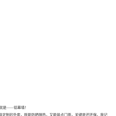
就是——铝幕墙！
高级定制的外套，既能防晒隔热，又能装点门面，关键是还环保。我记