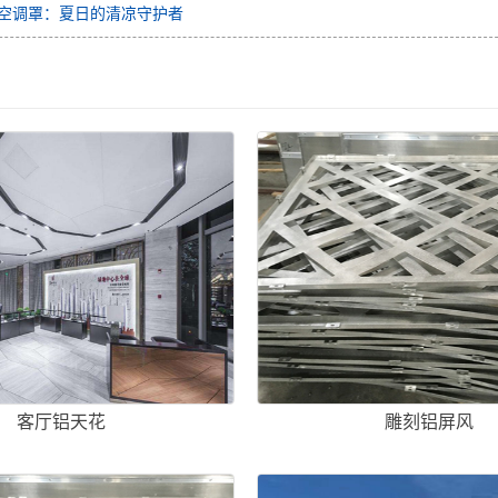
空调罩：夏日的清凉守护者
客厅铝天花
雕刻铝屏风