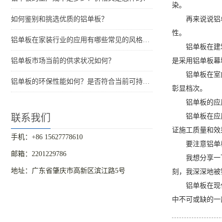
染。
如何鉴别和挑选优质的铝单板？
再来说说铝
性。
铝单板在家装行业的应用有哪些常见的风格和特点？
铝单板在建
铝单板市场当前的供求状况如何？
是采用铝单板幕
铝单板在室
铝单板的环保性能如何？是否符合当前可持续发展的要求？
彰显档次。
铝单板的应
联系我们
铝单板在应
证施工质量和效
手机：+86 15627778610
要注意铝单
邮箱：2201229786
我想分享一
地址：广东省肇庆市高新区滨江路5号
刻，我深深地被
铝单板在现
中不可或缺的一