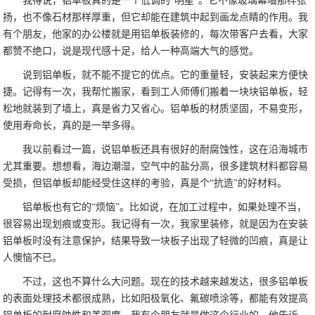
我得说，铝单板真的是一个低调的“明星”。它不像玻璃幕墙那样张
扬，也不像石材那样厚重，但它却能在建筑中起到画龙点睛的作用。我
有个朋友，他家的办公楼就是用铝单板装修的，每次带客户去看，大家
都赞不绝口，说是现代感十足，给人一种高端大气的感觉。
说到铝单板，就不能不提它的优点。它的重量轻，安装起来方便快
捷。记得有一次，我帮忙搬家，看到工人师傅们搬着一块块铝单板，轻
松地就装到了墙上，真是省力又省心。铝单板的材质坚固，不易变形，
使用寿命长，真的是一举多得。
我以前看过一篇，说铝单板还具有很好的耐腐蚀性，这在沿海城市
尤其重要。想想看，海边潮湿，空气中的盐分高，很多建筑材料都容易
受损，但铝单板却能经受住这样的考验，真是个“抗造”的好材料。
铝单板也有它的“烦恼”。比如说，在加工过程中，如果处理不当，
很容易出现划痕或变形。我记得有一次，我家里装修，就是因为在安装
铝单板时没有注意保护，结果导致一块板子出现了轻微的凹痕，真是让
人懊恼不已。
不过，这也不算什么大问题。现在的技术越来越发达，很多铝单板
的表面处理技术都很成熟，比如阳极氧化、氟碳喷涂等，都能有效提高