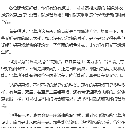
各位建筑爱好者，你们有没有想过，一栋栋高楼大厦的“银色外衣”
是怎么穿上的？没错，就是铝幕墙！咱们就来聊聊这个现代建筑的时尚
单品。
首先得说，铝幕墙这东西，简直就是个“颜值担当”。想象一下，那
些光鲜亮丽的摩天大楼，如果没有铝幕墙的衬托，是不是会显得有些单
调呢？铝幕墙就像给建筑穿上了华丽的银色外衣，让它们在阳光下熠熠
生辉。
但别以为铝幕墙只是个“花瓶”，它其实是个“实力派”。铝幕墙具有
很好的耐候性，不管是风吹雨打，还是日晒雨淋，都能保持其美观和功
能。铝幕墙还能有效隔绝室内外温差，降低能耗，真是既美观又实用。
说起铝幕墙，不得不提的就是它的种类。现在的铝幕墙可是多种多
样，有单层、双层、甚至是三层铝幕墙，还有带保温隔热功能的。就像
穿衣服一样，可以根据不同的场合和需求，选择不同款式和功能的铝幕
墙。
记得有一次，我去参观一座新建的写字楼，看到它那独特的铝幕墙
设计，简直是让人眼前一亮。那些线条流畅、造型独特的铝板，仿佛在