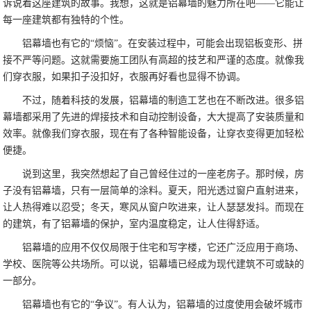
诉说着这座建筑的故事。我想，这就是铝幕墙的魅力所在吧——它能让
每一座建筑都有独特的个性。
铝幕墙也有它的“烦恼”。在安装过程中，可能会出现铝板变形、拼
接不严等问题。这就需要施工团队有高超的技艺和严谨的态度。就像我
们穿衣服，如果扣子没扣好，衣服再好看也显得不协调。
不过，随着科技的发展，铝幕墙的制造工艺也在不断改进。很多铝
幕墙都采用了先进的焊接技术和自动控制设备，大大提高了安装质量和
效率。就像我们穿衣服，现在有了各种智能设备，让穿衣变得更加轻松
便捷。
说到这里，我突然想起了自己曾经住过的一座老房子。那时候，房
子没有铝幕墙，只有一层简单的涂料。夏天，阳光透过窗户直射进来，
让人热得难以忍受；冬天，寒风从窗户吹进来，让人瑟瑟发抖。而现在
的建筑，有了铝幕墙的保护，室内温度稳定，让人住得舒适。
铝幕墙的应用不仅仅局限于住宅和写字楼，它还广泛应用于商场、
学校、医院等公共场所。可以说，铝幕墙已经成为现代建筑不可或缺的
一部分。
铝幕墙也有它的“争议”。有人认为，铝幕墙的过度使用会破坏城市