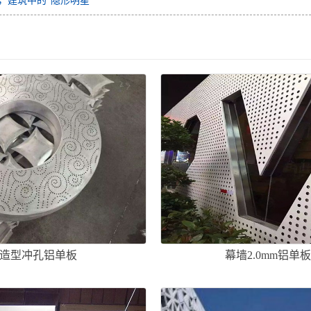
，建筑中的“隐形明星”
造型冲孔铝单板
幕墙2.0mm铝单