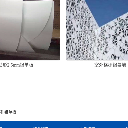
弧形2.5mm铝单板
室外格栅铝幕墙
冲孔铝单板