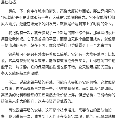
最佳拍档。
想象一下，你走在城市的街头，高楼大厦拔地而起，那些亮闪闪的
“玻璃墙”是不是让你眼前一亮？这就是铝幕墙的魅力。它不仅能够抵御
风吹雨打，还能在阳光下闪闪发光，就像是给建筑穿上了时尚的外衣。
我记得有一次，我去参观了一个新建的商业综合体，那幕墙的设计
简直让我惊叹。它不是普通的平面，而是由无数个曲面组成的，就像是
一幅流动的画卷。站在下面，你会觉得自己仿佛置身于一个未来世界。
铝幕墙可不是只有外表好看那么简单。它还有一大堆好处呢！比如
说，它具有良好的隔音效果，能够有效隔绝外界噪音，让你在闹市中也
能享受一片宁静。它的保温隔热性能也很不错，夏天能阻挡阳光直射，
冬天又能保持室内温暖。
不过，说起来铝幕墙的好处，可能有人会担心它的价格。这就像是
买衣服，你买品牌货自然贵一些，但质量有保障。而铝幕墙也是如此，
高品质的材料和精细的工艺自然会让价格上浮。但想想看，它能给你的
建筑带来多大的提升，这点投资还是值得的。
再说说铝幕墙的安装。这可是个技术活儿，需要专业的团队和设
备。我记得有一次，我看到工人们正在安装铝幕墙，他们小心翼翼地操