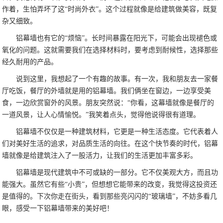
作着，生怕弄坏了这“时尚外衣”。这个过程就像是给建筑做美容，既复
杂又细致。
铝幕墙也有它的“烦恼”。长时间暴露在阳光下，可能会出现褪色或
氧化的问题。这就需要我们在选择材料时，要考虑到耐候性，选择那些
经久耐用的产品。
说到这里，我想起了一个有趣的故事。有一次，我和朋友去一家餐
厅吃饭，餐厅的外墙就是用的铝幕墙。我们俩坐在窗边，一边享受美
食，一边欣赏窗外的风景。朋友突然说：“你看，这幕墙就像是餐厅的
一道风景，让人心情愉悦。”我笑着点头，觉得他说得很有道理。
铝幕墙不仅仅是一种建筑材料，它更是一种生活态度。它代表着人
们对美好生活的追求，对品质生活的向往。在这个快节奏的时代，铝幕
墙就像是给建筑注入了一股活力，让我们的生活更加丰富多彩。
铝幕墙是现代建筑中不可或缺的一部分。它不仅美观大方，而且功
能强大。虽然它有些“小贵”，但想想它能带来的改变，我觉得这投资还
是值得的。下次你走在街头，看到那些亮闪闪的“玻璃墙”，不妨多看几
眼，感受一下铝幕墙带来的美好吧！