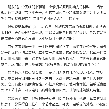
朋友们，今天咱们来聊聊一个低调却颇具影响力的材料——铝单
板。你可能觉得它平平无奇，但它在现代工业和建筑领域可是个大明星
呢！咱们就聊聊这个“工业界的时尚达人”——铝单板。
得说说铝单板的“身世”。它是一种轻质高强度的金属材料，由铝合
金制成，表面经过特殊处理，可以呈现出各种颜色和纹理。听起来是不
是觉得有点意思？没错，这小家伙可不是省油的灯。
咱们先来想象一下，一个阳光明媚的下午，你坐在办公室里，窗外
是一片现代化的建筑群。其中有一栋建筑，它的外墙就是用铝单板打造
的。阳光照射下来，铝单板表面反射出耀眼的光芒，仿佛在诉说着它的
故事。这时候，你可能会想：“这铝单板，真是个低调的奢华啊！”
铝单板之所以受到青睐，主要是因为它有几个“过人之处”。它轻
便，重量只有钢铁的三分之一左右，这对于建筑来说可是个巨大的优
势。它具有良好的耐腐蚀性，不怕风吹雨打，使用寿命长。铝单板表面
处理工艺丰富，可以定制出各种颜色和图案，让你的建筑独具特色。
曾经有个朋友，他家的房子就是用铝单板外墙。他说，每次看到那
栋房子，都觉得自己住在一个艺术品里。确实，铝单板的外墙，不仅能