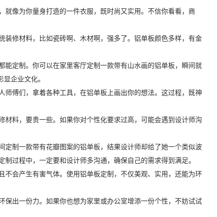
，就像为你量身打造的一件衣服，既时尚又实用。不信你看看，商
统装修材料，比如瓷砖啊、木材啊，强多了。铝单板颜色多样，有金
都能定制。你可以在家里客厅定制一款带有山水画的铝单板，瞬间就
彰显企业文化。
人师傅们，拿着各种工具，在铝单板上画出你的想法。这过程，既神
修材料，要贵一些。如果你对个性化要求过高，可能会遇到设计师沟
间定制一款带有花瓣图案的铝单板，结果设计师却给了她一个类似波
定制过程中，一定要和设计师多沟通，确保自己的需求得到满足。
且不会产生有害气体。使用铝单板定制，不仅美观、实用，还能为环
环保出一份力。如果你也想为家里或办公室增添一份个性，不妨试试