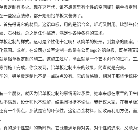
单板定制有多火。现在这年代，谁不想家里有个性的空间呢？铝单板定制
至一些家庭装修，都开始用铝单板来装饰了。
，首先得说它的材质。这铝单板，用的是铝合金，轻巧又耐用。比那些传
纹、石材纹，总之是任你挑选，满足你各种各样的需求。
单板定制的样式。这可是个性化十足啊！从简单的矩形，到复杂的图案，
化氛围。或者，在公司办公室定制一款带有公司logo的铝单板，既美观又
就是铝单板定制的施工。这施工过程，简直就是一个艺术创作的过程。工
等到施工完成，你会发现，铝单板定制出来的效果，简直就是完美。
在的，铝单板定制也不是一点缺点没有。它的价格嘛，相对于那些传统装
有一个朋友，就因为铝单板定制的事情闹过矛盾。她本来想在家里的卫生
友不满意，设计师也不理解，结果闹得挺不愉快。我建议大家，在铝单板
还有一个优点，那就是它的环保性。这铝合金材料，回收再利用方便，而
。
，真的是个性空间的新时尚。它既能满足你对美、对个性的追求，又能为