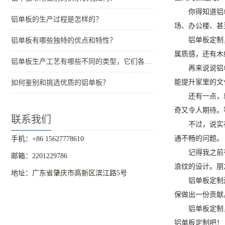
你得知道铝
铝单板的生产过程是怎样的？
场、办公楼、甚
铝单板定制
铝单板有哪些独特的优点和特性？
属质感，还有木
铝单板生产工艺有哪些不同的类型，它们各自的特点是什么？
再来说说铝
能提升家里的文
如何鉴别和挑选优质的铝单板？
还有一点，
奇又令人期待。
联系我们
不过，说实
通不畅的问题。
手机：+86 15627778610
记得我之前
邮箱：2201229786
浪纹的设计。朋
地址：广东省肇庆市高新区滨江路5号
铝单板定制
保做出一份贡献
铝单板定制
铝单板定制吧！