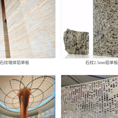
石纹墙体铝单板
石纹2.5mm铝单