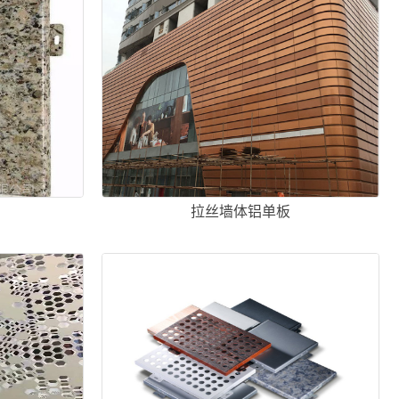
板
拉丝墙体铝单板